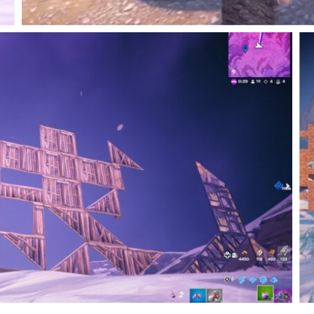
Author
fesk