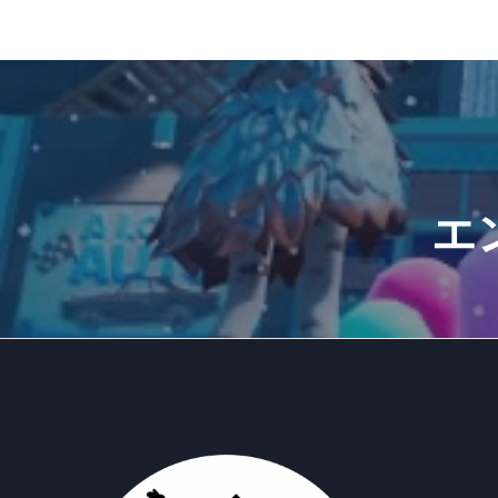
Author
まぃ
エ