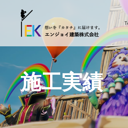
内
容
を
T
ス
キ
ッ
プ
施工実績