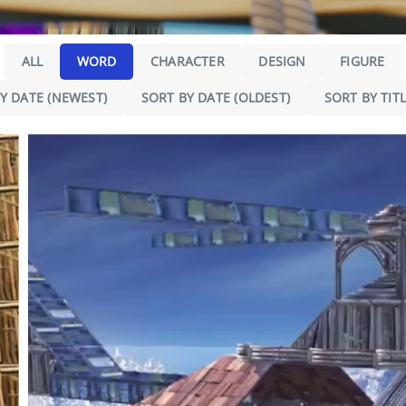
ALL
WORD
CHARACTER
DESIGN
FIGURE
Y DATE (NEWEST)
SORT BY DATE (OLDEST)
SORT BY TITL