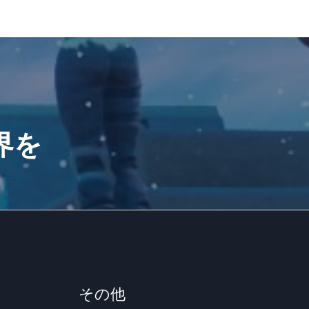
Author
まぃまぃ しろとらちゃん＆ナナたす
界を
その他